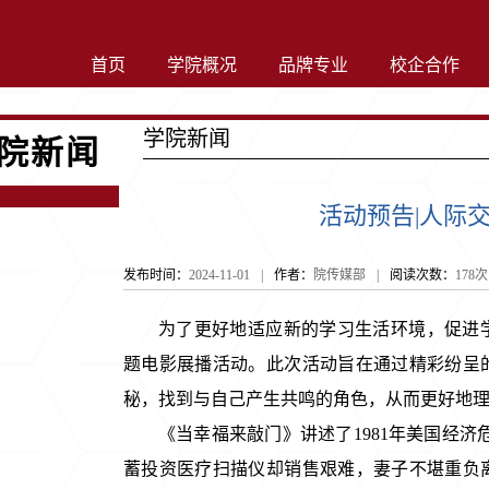
首页
学院概况
品牌专业
校企合作
学院新闻
院新闻
活动预告|人际
发布时间：
2024-11-01
|
作者：
院传媒部
|
阅读次数：
178
次
为了更好地适应新的学习生活环境，促进
题电影展播活动。此次活动旨在通过精彩纷呈
秘，找到与自己产生共鸣的角色，从而更好地
《当幸福来敲门》讲述了1981年美国经
蓄投资医疗扫描仪却销售艰难，妻子不堪重负