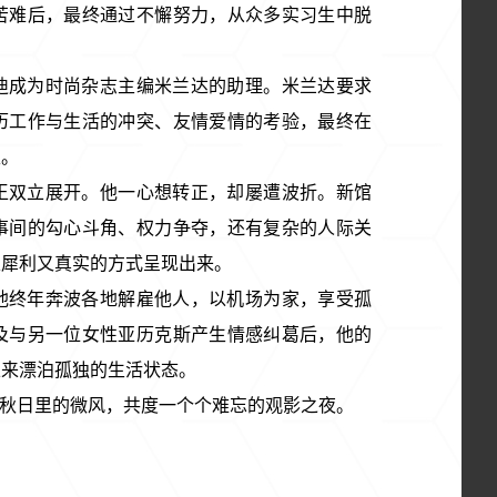
苦难后，最终通过不懈努力，从众多实习生中脱
迪成为时尚杂志主编米兰达的助理。米兰达要求
历工作与生活的冲突、友情爱情的考验，最终在
生。
王双立展开。他一心想转正，却屡遭波折。新馆
事间的勾心斗角、权力争夺，还有复杂的人际关
以犀利又真实的方式呈现出来。
他终年奔波各地解雇他人，以机场为家，享受孤
及与另一位女性亚历克斯产生情感纠葛后，他的
以来漂泊孤独的生活状态。
秋日里的微风
，
共度一个个难忘的观影之夜
。