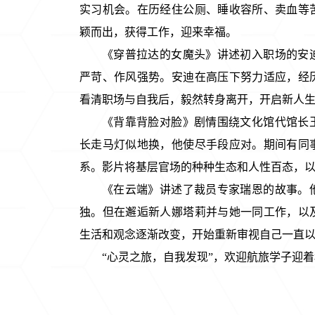
实习机会。在历经住公厕、睡收容所、卖血等
颖而出，获得工作，迎来幸福。
《穿普拉达的女魔头》讲述初入职场的安
严苛、作风强势。安迪在高压下努力适应，经
看清职场与自我后，毅然转身离开，开启新人
《背靠背脸对脸》剧情围绕文化馆代馆长
长走马灯似地换，他使尽手段应对。期间有同
系。影片将基层官场的种种生态和人性百态，
《在云端》讲述了裁员专家瑞恩的故事。
独。但在邂逅新人娜塔莉并与她一同工作，以
生活和观念逐渐改变，开始重新审视自己一直
“心灵之旅，自我发现”
，
欢迎航旅学子迎着