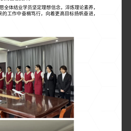
愿全体结业学员坚定理想信念，淬炼理论素养，
来的工作中奋楫笃行，向着更高目标扬帆奋进，