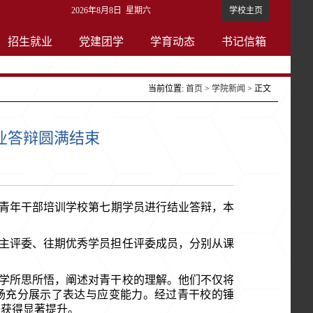
2026年8月8日 星期六
学校主页
招生就业
党建团学
学育动态
书记信箱
当前位置:
首页
>
学院新闻
> 正文
业答辩圆满结束
青年干部培训学校第七期学员
进行结业答辩，本
主评委、往期优秀学员担任评委成员，分别从课
学所思所悟，阐述对青干校的理解。他们不仅将
场充分展示了表达与应变能力。经过青干校的锤
均获得显著提升。