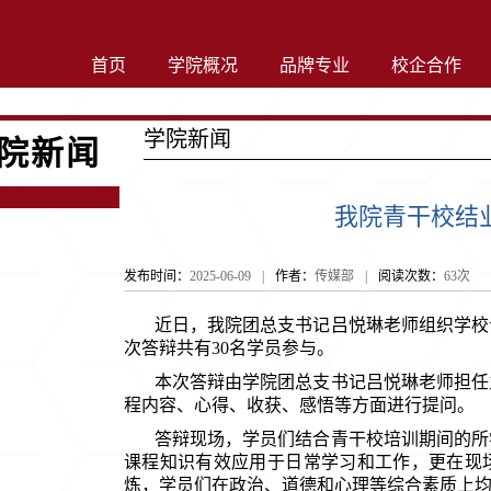
首页
学院概况
品牌专业
校企合作
学院新闻
院新闻
我院青干校结
发布时间：
2025-06-09
|
作者：
传媒部
|
阅读次数：
63
次
近日，
我
院团总支书记吕悦琳老师组织学校
次答辩共有
30名学员参与。
本次答辩由学院团总支书记吕悦琳老师担任
程内容、心得、收获、感悟等方面进行提问。
答辩现场，学员们结合青干校培训期间的所
课程知识有效应用于日常学习和工作，更在现
炼，学员们在政治、道德和心理等综合素质上