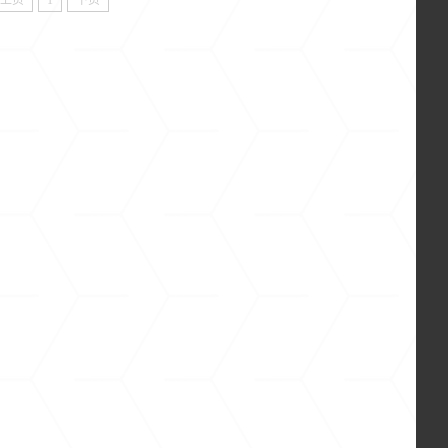
上页
1
下页